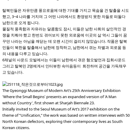
탈북민들은 자유만큼 풍요로움에 대한 기대를 가지고 목숨을 건 탈출을 시도
했고, 3~4 나라를 거치며 그 어떤 나라에서도 환영받지 못한 자들로 떠돌다
남한으로 오게 됩니다.
물질적 풍족함과 자유라는 달콤함도 잠시, 이들은 남한 사회의 살인적인 경
쟁을 치뤄야 했고 한번도 겪어보지 못한 외로움에 이곳의 삶 역시 그들이 꿈
꾸던 나라는 아님을 깨닫는 데 오랜 시간이 걸리지 않았습니다.
작품은 탈북
민들이 북한을 탈출해서 남한에 정착하고, 남한에서 겪는 차별과 외로움 등
의 내용을 다루고 있습니다.
6채널의 사운드 모빌에서는 이들이 남한에서 겪은 혐오발언과 집회사운드
그리고 탈북민 2명에게서 인터뷰한 속마음등이 회전하며 공간을 가득채우
고 있습니다.
The Gyeonggi Museum of Modern Art’s 25th Anniversary Exhibition
'Where the Small Begins' presents an expanded version of 'A Man
without Country', first shown at Sharjah Biennale 23.
Initially invited to the Seoul Museum of Art’s 2017 exhibition on the
theme of “Unification,” the work was based on written interviews with 50
North Korean defectors, exploring their contemporary lives as South
Korean citizens.