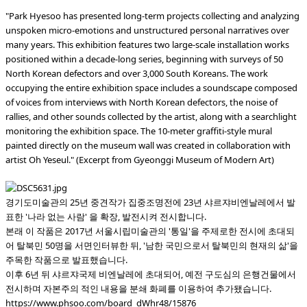
"Park Hyesoo has presented long-term projects collecting and analyzing
unspoken micro-emotions and unstructured personal narratives over
many years. This exhibition features two large-scale installation works
positioned within a decade-long series, beginning with surveys of 50
North Korean defectors and over 3,000 South Koreans. The work
occupying the entire exhibition space includes a soundscape composed
of voices from interviews with North Korean defectors, the noise of
rallies, and other sounds collected by the artist, along with a searchlight
monitoring the exhibition space. The 10-meter graffiti-style mural
painted directly on the museum wall was created in collaboration with
artist Oh Yeseul." (Excerpt from Gyeonggi Museum of Modern Art)
경기도미술관의 25년 중견작가 집중조명전에 23년 샤르쟈비엔날레에서 발
표한 '나라 없는 사람' 을 확장, 발전시켜 전시합니다.
본래 이 작품은 2017년 서울시립미술관의 '통일'을 주제로한 전시에 초대되
어 탈북민 50명을 서면인터뷰한 뒤, '남한 국민으로서 탈북민의 현재의 삶'을
주목한 작품으로 발표했습니다.
이후 6년 뒤 샤르쟈국제 비엔날레에 초대되어, 예전 구도심의 은행건물에서
전시하며 자본주의 적인 내용을 분쇄 화폐를 이용하여 추가됐습니다.
https://www.phsoo.com/board_dWhr48/15876