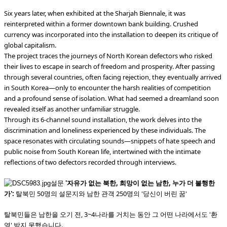
Six years later, when exhibited at the Sharjah Biennale, it was
reinterpreted within a former downtown bank building. Crushed
currency was incorporated into the installation to deepen its critique of
global capitalism.
The project traces the journeys of North Korean defectors who risked
their lives to escape in search of freedom and prosperity. After passing
through several countries, often facing rejection, they eventually arrived
in South Korea—only to encounter the harsh realities of competition
and a profound sense of isolation. What had seemed a dreamland soon
revealed itself as another unfamiliar struggle.
Through its 6-channel sound installation, the work delves into the
discrimination and loneliness experienced by these individuals. The
space resonates with circulating sounds—snippets of hate speech and
public noise from South Korean life, intertwined with the intimate
reflections of two defectors recorded through interviews.
설문
'자유가 없는 북한, 희망이 없는 남한, 누가 더 불행한
가':
탈북민 50명의 설문지와 남한 관객 250명의 '당신이 버린 꿈'
탈북민들은 남한을 오기 전, 3~4나라를 거치는 동안 그 어떤 나라에서도 '환
영' 받지 못했습니다.