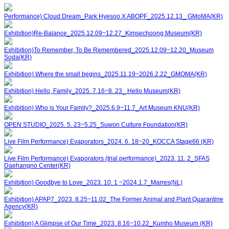
Performance) Cloud Dream_Park Hyesoo X ABOPF_2025.12.13_ GMoMA(KR)
Exhibition)Re-Balance_2025.12.09~12.27_Kimsechoong Museum(KR)
Exhibition)To Remember, To Be Remembered_2025.12.09~12.20_Museum
Soda(KR)
Exhibition) Where the small begins_2025.11.19~2026.2.22_GMOMA(KR)
Exhibition) Hello, Family_2025. 7.16~8. 23_ Hello Museum(KR)
Exhibition) Who is Your Family?_2025.6.9~11.7_Art Museum KNU(KR)
OPEN STUDIO_2025. 5. 23~5.25_Suwon Culture Foundation(KR)
Live Film Performance) Evaporators_2024. 6. 18~20_KOCCA Stage66 (KR)
Live Film Performance) Evaporators (trial performance)_2023. 11. 2_SFAS
Daehangno Center(KR)
Exhibition) Goodbye to Love_2023. 10. 1 ~2024.1.7_Marres(NL)
Exhibition) APAP7_2023. 8.25~11.02_The Former Animal and Plant Quarantine
Agency(KR)
Exhibition) A Glimpse of Our Time_2023. 8.16~10.22_Kumho Museum (KR)