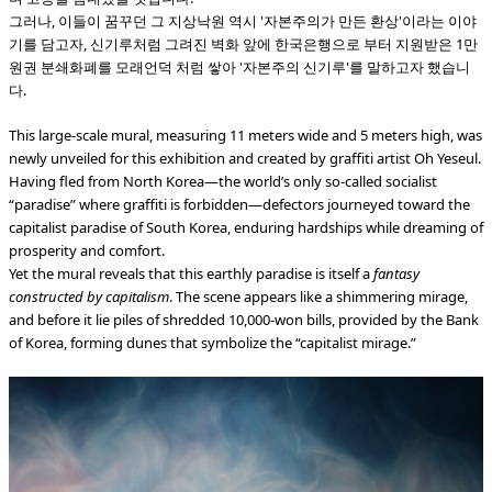
그러나, 이들이 꿈꾸던 그 지상낙원 역시 '자본주의가 만든 환상'이라는 이야
기를 담고자, 신기루처럼 그려진 벽화 앞에 한국은행으로 부터 지원받은 1만
원권 분쇄화폐를 모래언덕 처럼 쌓아 '자본주의 신기루'를 말하고자 했습니
다.
This large-scale mural, measuring 11 meters wide and 5 meters high, was
newly unveiled for this exhibition and created by graffiti artist Oh Yeseul.
Having fled from North Korea—the world’s only so-called socialist
“paradise” where graffiti is forbidden—defectors journeyed toward the
capitalist paradise of South Korea, enduring hardships while dreaming of
prosperity and comfort.
Yet the mural reveals that this earthly paradise is itself a
fantasy
constructed by capitalism
. The scene appears like a shimmering mirage,
and before it lie piles of shredded 10,000-won bills, provided by the Bank
of Korea, forming dunes that symbolize the “capitalist mirage.”