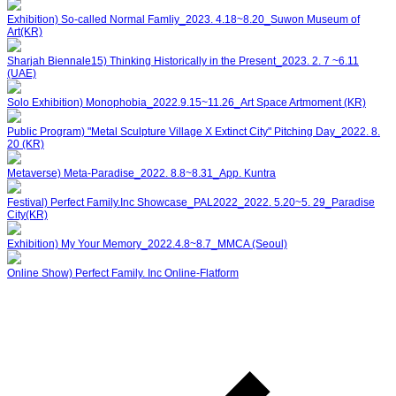
Exhibition) So-called Normal Famliy_2023. 4.18~8.20_Suwon Museum of
Art(KR)
Sharjah Biennale15) Thinking Historically in the Present_2023. 2. 7 ~6.11
(UAE)
Solo Exhibition) Monophobia_2022.9.15~11.26_Art Space Artmoment (KR)
Public Program) "Metal Sculpture Village X Extinct City" Pitching Day_2022. 8.
20 (KR)
Metaverse) Meta-Paradise_2022. 8.8~8.31_App. Kuntra
Festival) Perfect Family.Inc Showcase_PAL2022_2022. 5.20~5. 29_Paradise
City(KR)
Exhibition) My Your Memory_2022.4.8~8.7_MMCA (Seoul)
Online Show) Perfect Family. Inc Online-Flatform