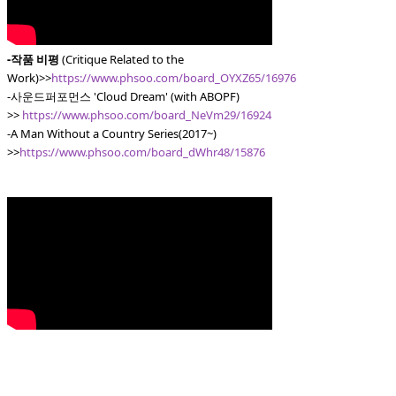
-작품 비평
(Critique Related to the
Work)>>
https://www.phsoo.com/board_OYXZ65/16976
-사운드퍼포먼스 'Cloud Dream' (with ABOPF)
>>
https://www.phsoo.com/board_NeVm29/16924
-A Man Without a Country Series(2017~)
>>
https://www.phsoo.com/board_dWhr48/15876