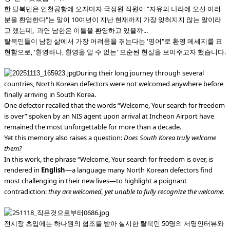
한 탈북민은 인천공항에 오자마자 국정원 직원이 "자유의 나라에 오신 여러
분을 환영한다"는 말이 10여년이 지난 현재까지 가장 잊혀지지 않는 말이라
고 했는데, 과연 남한은 이들을 환영하고 있을까...
탈북민들이 남한 삶에서 가장 어려움을 겪는다는 '영어"로 환영 메세지를 표
현함으로, '환영하나, 환영을 알 수 없는' 모순된 현실을 보여주고자 했습니다.
During their long journey through several
countries, North Korean defectors were not welcomed anywhere before
finally arriving in South Korea.
One defector recalled that the words “Welcome, Your search for freedom
is over” spoken by an NIS agent upon arrival at Incheon Airport have
remained the most unforgettable for more than a decade.
Yet this memory also raises a question:
Does South Korea truly welcome
them?
In this work, the phrase “Welcome, Your search for freedom is over, is
rendered in
English
—a language many North Korean defectors find
most challenging in their new lives—to highlight a poignant
contradiction:
they are welcomed, yet unable to fully recognize the welcome.
전시장 초입에는 하나원의 협조를 받아 실시한 탈북민 50명의 서명인터뷰와