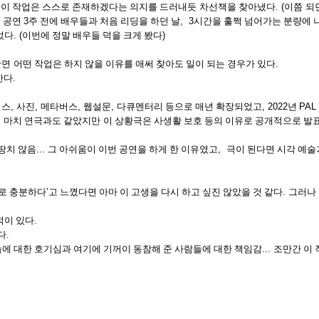
 이 작업은 스스로 존재하겠다는 의지를 드러내듯
차선책을 찾아냈다
. (이쯤 
.
공연
3
주 전에 배우들과 처음 리딩을 하던 날
, 3
시간을 훌쩍 넘어가는 분량에 
었다
. (
이번에 정말 배우들 덕을 크게 봤다
)
반면
어떤 작업은 하지 않을 이유를 애써 찾아도 일이 되는 경우가 있다
.
한다
.
먼스
,
사진
,
메타버스
,
웹설문
,
다큐멘터리 등으로 매년 확장되었고
, 2022
년
PAL 
이 마치 연극과도 같았지만
이 상황극은 사생활 보호 등의 이유로 공개적으로 발표
땅치 않음
...
그 아쉬움이 이번 공연을 하게 한 이유였고
,
극이 된다면 시각 예술
로 충분하다
’
고 느꼈다면 아마 이 고생을 다시 하고 싶진 않았을 것 같다
.
그러나 
적이 있다
.
다.
에 대한 호기심과 여기에 기꺼이 동참해 준 사람들에 대한 책임감
...
조만간 이 