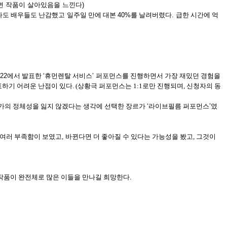
되면 작품이 살아있음을 느낀다)
나도 배우들도 난감했고
일주일 만에 대본
40%
를 날려버렸다
.
급한 시간에 억
22
에서 발표한
‘
휴먼렌탈 서비스
’
퍼포먼스를 진행하면서 가장 재밌던 경험을
하기 어려운 난점이 있다. (상황극 퍼포먼스는 1:1로만 진행되며, 신청자의 동
가의 정체성을 잃지 않겠다는 생각에 선택한 장르가
‘
라이브필름 퍼포먼스
’
였
여러 부족함이 보였고,
바뀐다면 더 좋아질 수 있다는 가능성을 봤고, 그것이
작품이 완전체로 많은 이들을 만나길 희망한다
.