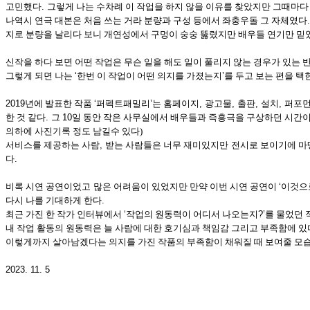
고민했다
.
그렇게 나는 수차례 이 작업을 하지 않을 이유를 찾았지만
그때마다
나역시 연극 대본은 처음 쓰는 거라 분량과 구성 등에서 좌충우돌 그 자체였다
지로 분량을 날리다 보니 개연성에서 구멍이 숭숭 뚫렸지만 배우들 연기만 믿
신작을 하다 보면 어떤 작업은 무슨 일을 해도 일이 풀리지 않는 경우가 있는 
그렇게 되면 나는
‘
한번 이 작업이 어떤 의지를 가졌는지
’
를 두고 보는 편을 택
2019
년에 발표한 작품
‘
퍼펙트패밀리
’
는 홈페이지
,
광고물
,
출판
,
설치
,
퍼포
한 것 같다
.
그
10
일 동안 작은 사무실에서 배우들과 즉흥극을 구상하던 시간
의하에 사진기록 정도 남길수 있다)
서비스를 제공하는 사람
,
받는 사람들은 너무 재미있지만
전시로 보이기에 마
다
.
비록 시연 공연이었고
많은 어려움이 있었지만 만약 이번 시연 공연이
‘
이것으
다시 나를 기대하게 한다
.
최근 가진 한 작가 인터뷰에서
‘
작업의 원동력이 어디서 나오는지
?’
를 물었던 
내 작업 활동의 원동력은 늘 사람에 대한 호기심과 책임감 그리고 부족함에 있
이렇게까지 살아남겠다는 의지를 가진 작품의 부족함이 채워질 때 보여줄 모습
2023. 11. 5