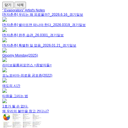
닫기
삭제
“ Evaporators” Artist's Notes
[천자춘추] 우리는 왜 외로울까?_2026.6.16_경기일보
[천자춘추] 별이뜨면 떠나야 한다_2026.0319_경기일보
[천자춘추] 완주 습관_26.0301_경기일보
[천자춘추] 특별한 일 없음_2026.01.21_경기일보
Gloomy Monday(2025)
라이브필름퍼포먼스 <증발자들>
모노포비아-외로움 공포증(2022)
애도의 시간
타원을 그리는 법
1호가 될 순 없다.
왜 우리의 불만을 참고 견디나?