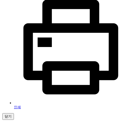
인쇄
닫기