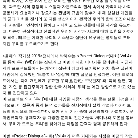
특히 작가는 지난 10여 년간 ‘버려진 꿈’이나 ‘요구된 보통’을 주제를 다루
며, 과도한 사회 경쟁의 시스템과 자본주의의 질서 속에서 가족이나 사회
공동체가 요청하거나 강요하는 관념과 규범에 맞추기 위해 상실한 개인들
의 꿈과 가치를 전시의 또 다른 생산자이자 관객인 우리와 함께 끄집어내왔
다. 사람들이 인식하지 못하고 지나치고 있는 것들에 대한 자각을 유도하
고, 다분히 편집적이고 선별적인 우리의 시각과 사고에 대해 일침을 가하기
도 하며, 때로는 이러한 사회의 시스템과 집단이 요구하는 명제들로 부터
지친 우리를 위로해주기도 한다.
<올해의 작가상 2019>전시에서 박혜수는 <Project Dialogue(대화) Vol.4>
를 통해 우리(WE)’라는 집단과 그 이면에 대한 이야기를 끌어낸다. 지금까
지의 프로젝트들에서는 개인이 집단이 되고자 포기했던 가치 혹은 집단이
개인에게 강요했던 ‘보통’이나 ‘정상’에 대한 질문을 던졌다면, 이번 프로젝
트에서는 ‘과여 개인에게 유효한 우리(집단)란 무엇인지’ 와 ‘특히 혈연, 학
연, 지연 등 집단주의가 강한 한국 사회의 ’우리‘는 어떤 방향으로 가고 있는
지’를 진단하고 있다.
이 프로젝트 역시 ‘우리’에 대한 다양한 대중의 생각을 묻는 설문 과정을 시
작으로, 이 설문과 통계 분석 결과들을 전시장에서 설치 작업과 아카이브
등의 방식으로 재구성한다. 또한 전시 기간 중에 정신의학자, 사회학자, 문
화인류학자, 경제학자 등 다양한 분야의 전문가들의 세미나와 토론을 통해
서 ‘우리가 모르는 우리’를 찾아가는 과정을 관객과 함께 공유하게 된다.
이번 <Project Dialogue(대화) Vol.4>가 더욱 기대되는 지점은 이전의 작업