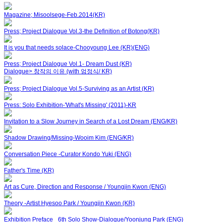
Magazine; Misoolsege-Feb.2014(KR)
Press; Project Dialogue Vol.3-the Definition of Botong(KR)
It is you that needs solace-Chooyoung Lee (KR)(ENG)
Press; Project Dialogue Vol.1- Dream Dust (KR)
Dialogue> 창작의 이유 (with 엄정식/ KR)
Press; Project Dialogue Vol.5-Surviving as an Artist (KR)
Press: Solo Exhibition-'What's Missing' (2011)-KR
Invitation to a Slow Journey in Search of a Lost Dream (ENG/KR)
Shadow Drawing/Missing-Wooim Kim (ENG/KR)
Conversation Piece -Curator Kondo Yuki (ENG)
Father's Time (KR)
Art as Cure, Direction and Response / Youngjin Kwon (ENG)
Theory -Artist Hyesoo Park / Youngjin Kwon (KR)
Exhibition Preface_ 6th Solo Show-Dialogue/Yoonjung Park (ENG)