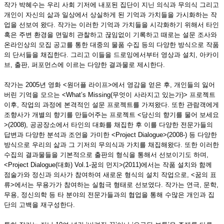
작가 박혜수는 우리 사회 기저에 내포된 집단이 지닌 의식과 무의식 그리고
개인이 자신의 삶과 일상에서 상실하게 된 기억과 가치들을 가시화하는 작
업을 선보여 왔다. 작가는 이러한 기억과 가치들을 시각화하기 위해서 타인
혹은 주변 환경을 면밀히 관찰하고 끊임없이 기록하고 때로는 설문 조사와
온라인상의 모집 공고를 통한 대중의 물품 수집 등의 다양한 방식으로 작품
의 단서들을 채집한다. 그리고 이들을 드로잉에서부터 영상과 설치, 아카이
브, 출판, 퍼포먼스에 이르는 다양한 결과물로 제시한다.
작가는 2005년 영화 <원더플 라이프>에서 영감을 얻은 후, 개인들의 잃어
버린 기억을 모으는 <What’s Missing(무엇이 사라지고 있는가)> 프로젝트
이후, 작업의 과정에 본격적인 설문 프로젝트를 가져왔다. 또한 관람객에게
조향사가 개별의 향기를 만들어주는 프로젝트 <당신의 향기를 물어 보세요
>(2008), 공공장소에서 타인의 대화를 채집한 후 이를 다양한 전문가들의
답변과 다양한 분석과 조언을 가미한 <Project Dialogue>(2008-) 등 다양한
방식으로 우리의 삶과 그 기저의 무의식과 가치를 채집해왔다. 또한 이러한
수집의 결과물들을 기본적으로 출판의 형식을 통해서 선보이기도 하며,
<Project Dialogue(대화) Vol.1-꿈의 먼지>(2011)에서는 작품 설치와 함께
점술가와 정신과 의사가 참여하여 새로운 형식의 설치 작업으로, <꿈의 표
류>에서는 무용가가 참여하는 실험극 형태로 선보였다. 작가는 연극, 문학,
무용, 정신의학 등 타 분야의 전문가들과의 협업을 통해 수많은 개인과 집
단의 고백을 재구성한다.