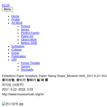
PLUS
Menu
Home
Profile
Art Work
Project
Series
Perfect Family
Public Art
Object Work
Before 2008
Exhibition
Critique
Essay
Publication
URI
Forum Theater
Survey
Normality
Exhibition) Paper Sculpture, Paper Taking Shape_Museum SAN_2017.9.22~201
종이조형, 종이가 형태가 될 때 展
뮤지엄 산(원주)
2017. 9.22~2018. 3.03
http://www.museumsan.org/m/