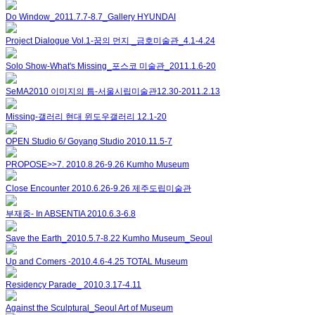
Do Window_2011.7.7-8.7_Gallery HYUNDAI
Project Dialogue Vol.1-꿈의 먼지 _금호미술관_4.1-4.24
Solo Show-What's Missing_포스코 미술관_2011.1.6-20
SeMA2010 이미지의 틈-서울시립미술관12.30-2011.2.13
Missing-갤러리 현대 윈도우갤러리 12.1-20
OPEN Studio 6/ Goyang Studio 2010.11.5-7
PROPOSE>>7. 2010.8.26-9.26 Kumho Museum
Close Encounter 2010.6.26-9.26 제주도립미술관
부재중- In ABSENTIA 2010.6.3-6.8
Save the Earth_2010.5.7-8.22 Kumho Museum_Seoul
Up and Comers -2010.4.6-4.25 TOTAL Museum
Residency Parade_ 2010.3.17-4.11
Against the Sculptural_Seoul Art of Museum