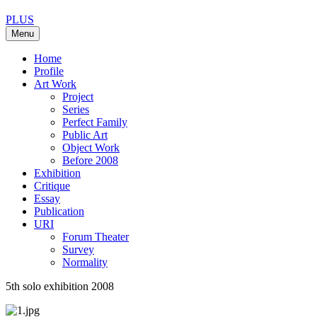
PLUS
Menu
Home
Profile
Art Work
Project
Series
Perfect Family
Public Art
Object Work
Before 2008
Exhibition
Critique
Essay
Publication
URI
Forum Theater
Survey
Normality
5th solo exhibition 2008