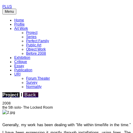
PLUS
Menu
Home
Profile
Art Work
Project
Series
Perfect Family
Public Art
Object Work
Before 2008
Exhibition
Critique
Essay
Publication
URI
Forum Theater
Survey
Normality
Project
I
Back
2008
the 5th solo- The Locked Room
Generally, my work has been dealing with “life within time/life in the time.”
I have been expressing it mostly through installations, using lines. The