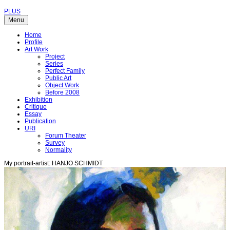
PLUS
Menu
Home
Profile
Art Work
Project
Series
Perfect Family
Public Art
Object Work
Before 2008
Exhibition
Critique
Essay
Publication
URI
Forum Theater
Survey
Normality
My portrait-artist: HANJO SCHMIDT