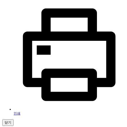
인쇄
닫기