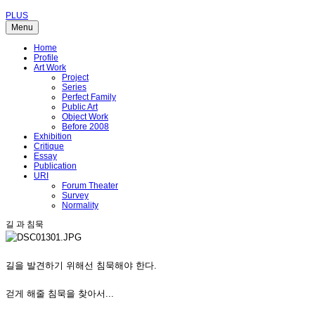
PLUS
Menu
Home
Profile
Art Work
Project
Series
Perfect Family
Public Art
Object Work
Before 2008
Exhibition
Critique
Essay
Publication
URI
Forum Theater
Survey
Normality
길 과 침묵
길을 발견하기 위해선 침묵해야 한다.
걷게 해줄 침묵을 찾아서...